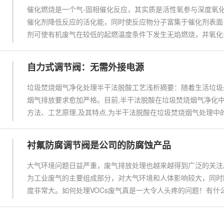
催化燃烧是一个气-固相催化反应，其实质是活性氧参与深度氧
催化剂降低反应的活化能，同时使反应物分子富集于催化剂表面
剂可使有机废气在较低的起燃温度条件下发生无焰燃烧，并氧化分解成
自力式调节阀：无需外接电源
垃圾焚烧烟气净化处理半干法脱酸工艺浅析摘要：随着生活垃圾
烟气排放要求愈加严格。目前,半干法脱酸在垃圾焚烧烟气净化中
方法、工艺原理,及其特点,为半干法脱酸在垃圾焚烧烟气处理中的
衬氟防腐调节阀是公司的防腐蚀产品
大气环境问题日益严重，废气排放处理也越来越得到广泛的关注。
为工业废气的主要组成部分，对大气环境和人体影响较大，同时
度非常大。如何处理VOCs废气真是一大令人头疼的问题！有什么