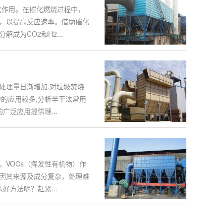
化作用。在催化燃烧过程中，
，以提高反应速率。借助催化
为CO2和H2...
处理量日渐增加,对垃圾焚烧
的应用较多,分析半干法常用
广泛应用提供理...
VOCs（挥发性有机物）作
因其来源及成分复杂，处理难
好方法呢？赶紧...